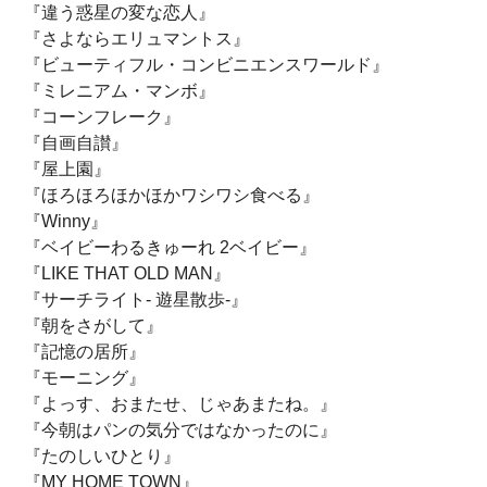
『違う惑星の変な恋人』
『さよならエリュマントス』
『ビューティフル・コンビニエンスワールド』
『ミレニアム・マンボ』
『コーンフレーク』
『自画自讃』
『屋上園』
『ほろほろほかほかワシワシ食べる』
『Winny』
『ベイビーわるきゅーれ 2ベイビー』
『LIKE THAT OLD MAN』
『サーチライト- 遊星散歩-』
『朝をさがして』
『記憶の居所』
『モーニング』
『よっす、おまたせ、じゃあまたね。』
『今朝はパンの気分ではなかったのに』
『たのしいひとり』
『MY HOME TOWN』