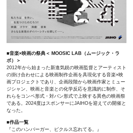
■音楽×映画の祭典＜ MOOSIC LAB（ムージック・ラ
ボ）＞
2012年から始まった新進気鋭の映画監督とアーティスト
の掛け合わせによる映画制作企画を具現化する音楽×映
画プロジェクトであり、企画段階から映画作家とミュー
ジシャン、映画と音楽との化学反応を意識的に制作、そ
れらをコンペ形式・対バン形式で上映する異色の映画祭
である。2024度はスポンサーにJAIHOを迎えての開催と
なった。
■作品一覧
『このハンバーガー、ピクルス忘れてる。』