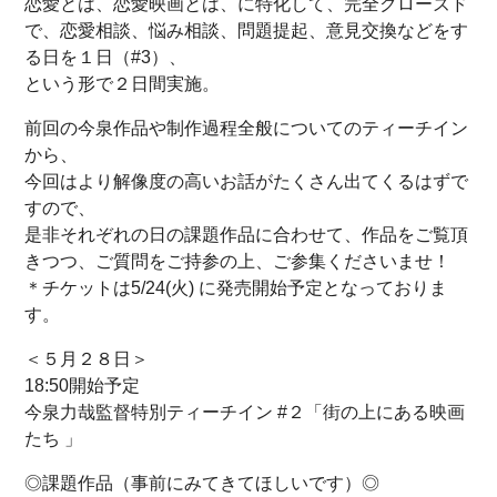
恋愛とは、恋愛映画とは、に特化して、完全クローズド
で、恋愛相談、悩み相談、問題提起、意見交換などをす
る日を１日（#3）、
という形で２日間実施。
前回の今泉作品や制作過程全般についてのティーチイン
から、
今回はより解像度の高いお話がたくさん出てくるはずで
すので、
是非それぞれの日の課題作品に合わせて、作品をご覧頂
きつつ、ご質問をご持参の上、ご参集くださいませ！
＊チケットは5/24(火) に発売開始予定となっておりま
す。
＜５月２８日＞
18:50開始予定
今泉力哉監督特別ティーチイン #２「街の上にある映画
たち 」
◎課題作品（事前にみてきてほしいです）◎