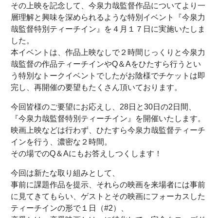
その上映を記念して、今泉力哉監督作品についてより一
層理解と興味を深められるような特別イベント『今泉力
哉監督特別ティーチイン』を４月１７日に実施いたしま
した。
本イベントは、作品上映なしで２時間じっくりと今泉力
哉監督の作品ティーチインやQ＆Aをひたすら行うとい
う特別なトークイベントでしたがお陰様でチケットは即
完し、再開催の要望もたくさん頂いております。
今回皆様のご要望にお応えし、28日と30日の2日間、
『今泉力哉監督特別ティーチイン』を開催いたします。
映画上映などは行わず、ひたすら今泉力哉監督ティーチ
インを行う、濃密な２時間。
その場でのQ＆Aにもお答えしつくします！
今回は新たな取り組みとして、
事前に課題作品を提示、それらの映画を来場者には事前
に見てきてもらい、ゲストとその映画にフォーカスした
ティーチインの形で１日（#2）、